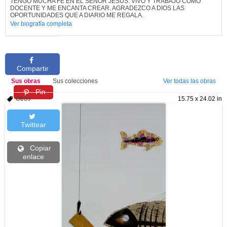
TENGO MUCHA FE EN EL SEÑOR JESUS. VIVO Y TRABAJO COMO
DOCENTE Y ME ENCANTA CREAR. AGRADEZCO A DIOS LAS
OPORTUNIDADES QUE A DIARIO ME REGALA.
Ver biografía completa
Compartir
Sus obras
Sus colecciones
Ver todas las obras
Pin
Otros
15.75 x 24.02 in
Twittear
Copiar
enlace