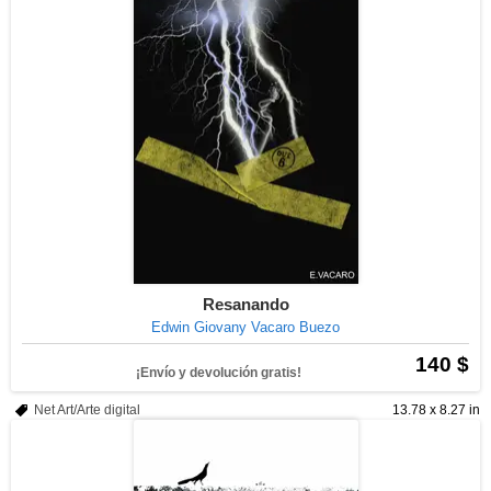
Resanando
Edwin Giovany Vacaro Buezo
140 $
¡Envío y devolución gratis!
Net Art/Arte digital
13.78 x 8.27 in