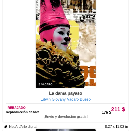
La dama payaso
Edwin Giovany Vacaro Buezo
REBAJADO
211 $
Reproducción desde:
176 $
¡Envío y devolución gratis!
Net Art/Arte digital
8.27 x 11.02 in